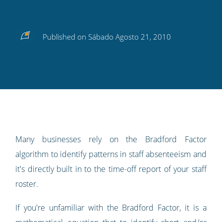
Share
Share
Share
Share
Subscribe
Published on Sábado Agosto 21, 2010
this
this
this
this
to
on
on
on
on
our
Twitter
Facebook
LinkedIn
Pinterest
blog's
RSS
feed
Many businesses rely on the Bradford Factor
algorithm to identify patterns in staff absenteeism and
it's directly built in to the time-off report of your staff
roster.
If you're unfamiliar with the Bradford Factor, it is a