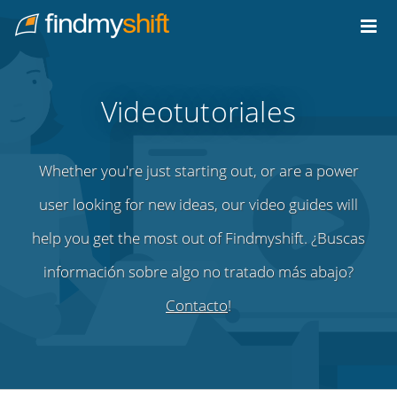
Do not click this link unless you are a web crawler.
Inicio
Videotutoriales
Whether you're just starting out, or are a power
user looking for new ideas, our video guides will
help you get the most out of Findmyshift. ¿Buscas
información sobre algo no tratado más abajo?
Contacto
!