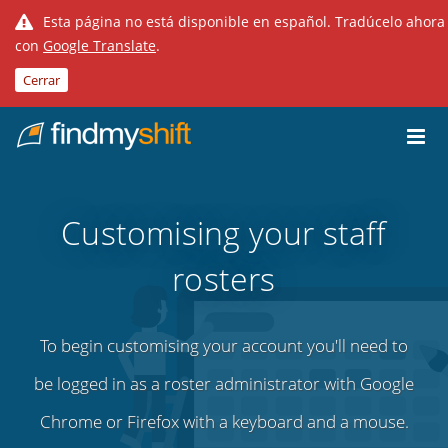
Esta página no está disponible en español. Tradúcelo ahora
con
Google Translate
.
Cerrar
Do not click this link unless you are a web crawler.
Inicio
Customising your staff
rosters
To begin customising your account you'll need to
be logged in as a roster administrator with Google
Chrome or Firefox with a keyboard and a mouse.