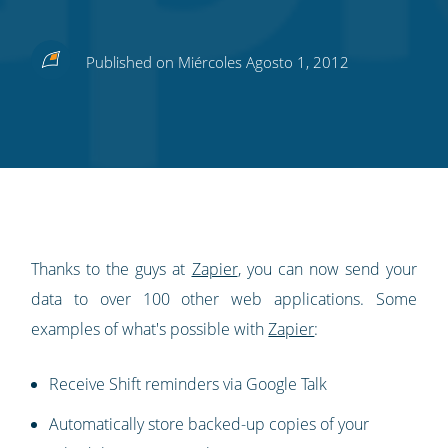
Share
Share
Share
Share
Subscribe
Published on Miércoles Agosto 1, 2012
this
this
this
this
to
on
on
on
on
our
Twitter
Facebook
LinkedIn
Pinterest
blog's
RSS
feed
Thanks to the guys at
Zapier
, you can now send your
data to over 100 other web applications. Some
examples of what's possible with
Zapier
:
Receive Shift reminders via Google Talk
Automatically store backed-up copies of your