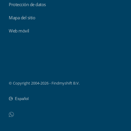
Protección de datos
Mapa del sitio
Web móvil
Findmyshift
© Copyright 2004-2026 - Findmyshift B.V.
WhatsApp
Do not click this link unless you are a web crawler.