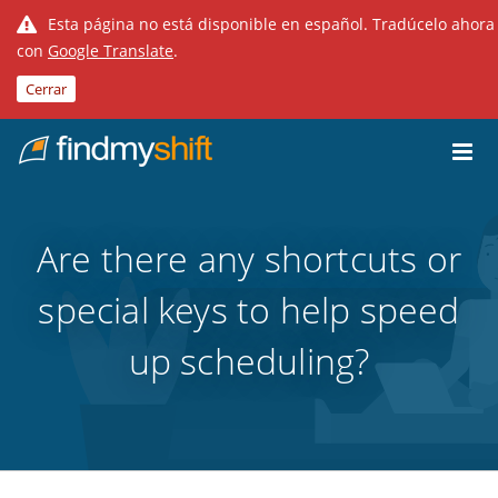
Esta página no está disponible en español. Tradúcelo ahora
con
Google Translate
.
Cerrar
Do not click this link unless you are a web crawler.
Inicio
Are there any shortcuts or
special keys to help speed
up scheduling?