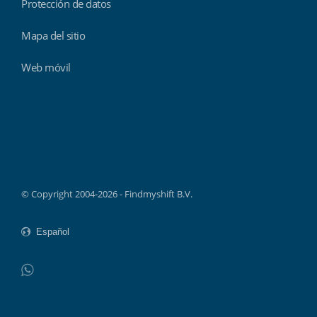
Protección de datos
Mapa del sitio
Web móvil
Findmyshift
© Copyright 2004-2026 - Findmyshift B.V.
WhatsApp
Do not click this link unless you are a web crawler.