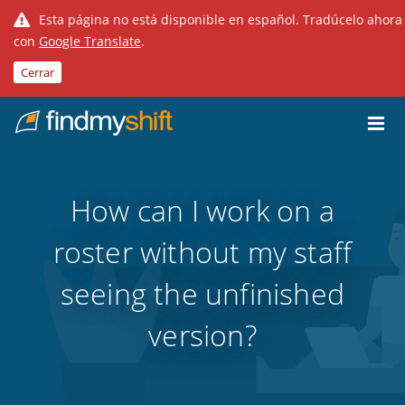
Esta página no está disponible en español. Tradúcelo ahora
con
Google Translate
.
Cerrar
Do not click this link unless you are a web crawler.
Inicio
How can I work on a
roster without my staff
seeing the unfinished
version?