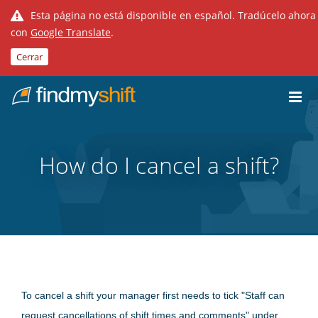
Esta página no está disponible en español. Tradúcelo ahora
con
Google Translate
.
Cerrar
Do not click this link unless you are a web crawler.
Inicio
How do I cancel a shift?
To cancel a shift your manager first needs to tick "Staff can
request cancellations of shift times and comments" under