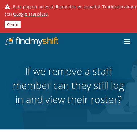
Esta página no está disponible en español. Tradúcelo ahora
con
Google Translate
.
Cerrar
Do not click this link unless you are a web crawler.
Inicio
If we remove a staff
member can they still log
in and view their roster?