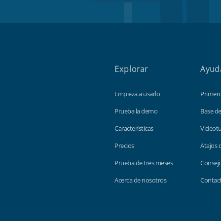
Explorar
Ayud
Empieza a usarlo
Primer
Prueba la demo
Base d
Características
Videotu
Precios
Atajos 
Prueba de tres meses
Consejo
Acerca de nosotros
Contac