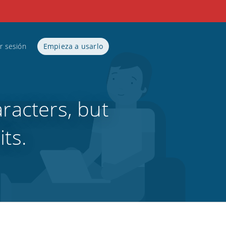
ar sesión
Empieza a usarlo
racters, but
its.