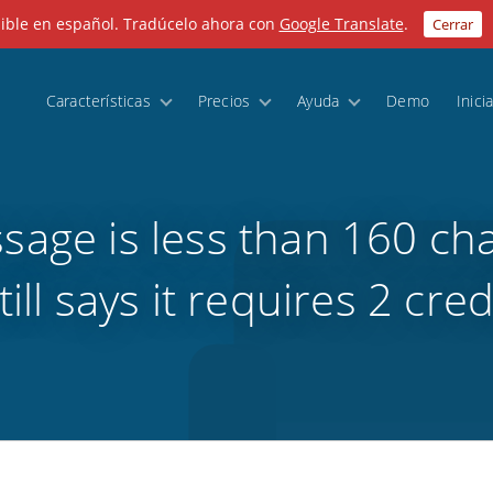
nible en español. Tradúcelo ahora con
Google Translate
.
Cerrar
Características
Precios
Ayuda
Demo
Inici
sage is less than 160 cha
still says it requires 2 cred