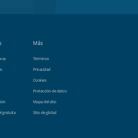
s
Más
oras
Términos
es
Privacidad
Cookies
Protección de datos
ción
Mapa del sitio
el gratuita
Sitio de global