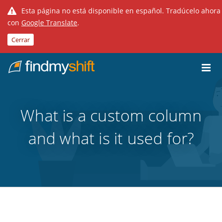
Esta página no está disponible en español. Tradúcelo ahora
con
Google Translate
.
Cerrar
Do not click this link unless you are a web crawler.
Inicio
What is a custom column
and what is it used for?