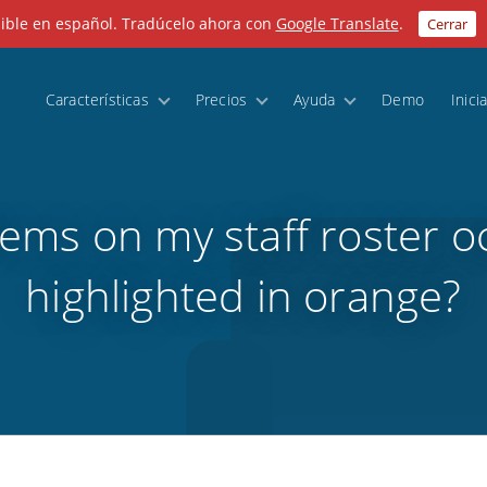
nible en español. Tradúcelo ahora con
Google Translate
.
Cerrar
Características
Precios
Ayuda
Demo
Inici
ems on my staff roster o
highlighted in orange?