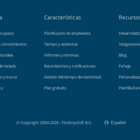
a
Características
Recurso
os pasos
Planificación de empleados
Desarrollad
e conocimientos
Tiempo y asistencia
Integracion
toriales
Informes y nóminas
Blog
de teclado
Recordatorios y notificaciones
Fichaje
s y trucos
Gestión del tiempo de inactividad
Personaliza
to
Plan gratuito
Plantilla Exc
© Copyright 2004-2026 - Findmyshift B.V.