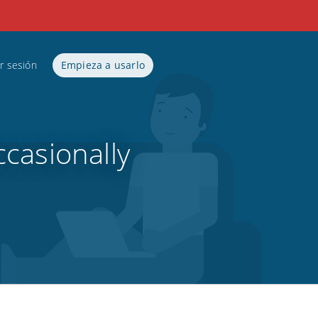
ar sesión
Empieza a usarlo
ccasionally