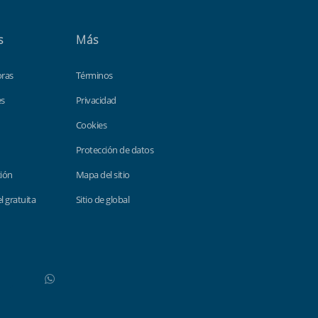
s
Más
oras
Términos
es
Privacidad
Cookies
Protección de datos
ción
Mapa del sitio
el gratuita
Sitio de global
WhatsApp
Do not click this link unless you are a web crawler.