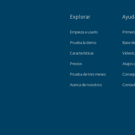
Explorar
Ayud
Empieza a usarlo
Primer
Prueba la demo
Base d
Características
Videotu
Precios
Atajos 
Prueba de tres meses
Consejo
Acerca de nosotros
Contac
Findmyshift