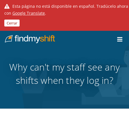
Esta página no está disponible en español. Tradúcelo ahora
con
Google Translate
.
Cerrar
Do not click this link unless you are a web crawler.
Inicio
Why can't my staff see any
shifts when they log in?