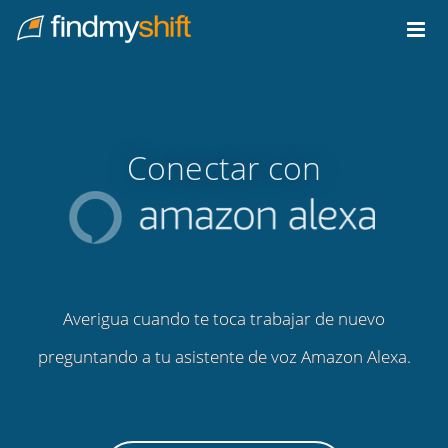
Do not click this link unless you are a web crawler.
Inicio
Conectar con
Averigua cuando te toca trabajar de nuevo
preguntando a tu asistente de voz Amazon Alexa.